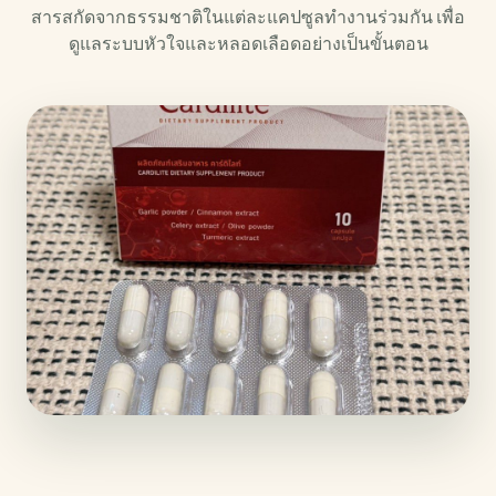
สารสกัดจากธรรมชาติในแต่ละแคปซูลทำงานร่วมกัน เพื่อ
ดูแลระบบหัวใจและหลอดเลือดอย่างเป็นขั้นตอน