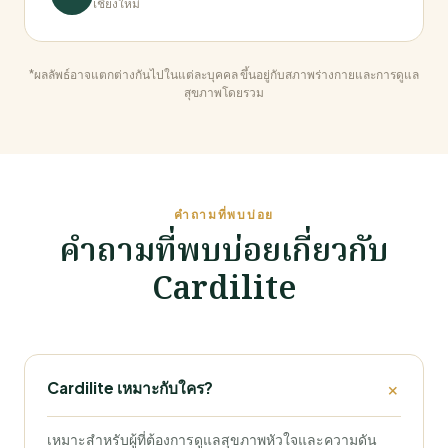
เชียงใหม่
*ผลลัพธ์อาจแตกต่างกันไปในแต่ละบุคคล ขึ้นอยู่กับสภาพร่างกายและการดูแล
สุขภาพโดยรวม
คำถามที่พบบ่อย
คำถามที่พบบ่อยเกี่ยวกับ
Cardilite
Cardilite เหมาะกับใคร?
เหมาะสำหรับผู้ที่ต้องการดูแลสุขภาพหัวใจและความดัน