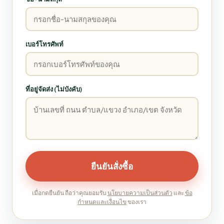
เบอร์โทรศัพท์
ที่อยู่จัดส่ง (ไม่บังคับ)
ยืนยันสั่งซื้อ
เมื่อกดยืนยัน ถือว่าคุณยอมรับ
นโยบายความเป็นส่วนตัว
และ
ข้อ
กำหนดและเงื่อนไข
ของเรา