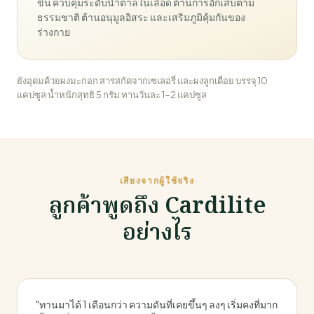
ขึ้น ควบคุมระดับน้ำตาลในเลือด ต้านการอักเสบตาม
ธรรมชาติ ต้านอนุมูลอิสระ และเสริมภูมิคุ้มกันของ
ร่างกาย
ยังอุดมด้วยผงมะกอก สารสกัดจากเซเลอรี่ และผงลูกเดือย บรรจุ 10
แคปซูล น้ำหนักสุทธิ 5 กรัม ทานวันละ 1-2 แคปซูล
เสียงจากผู้ใช้จริง
ลูกค้าพูดถึง Cardilite
อย่างไร
"ทานมาได้ 1 เดือนกว่า ความดันที่เคยขึ้นๆ ลงๆ เริ่มคงที่มาก