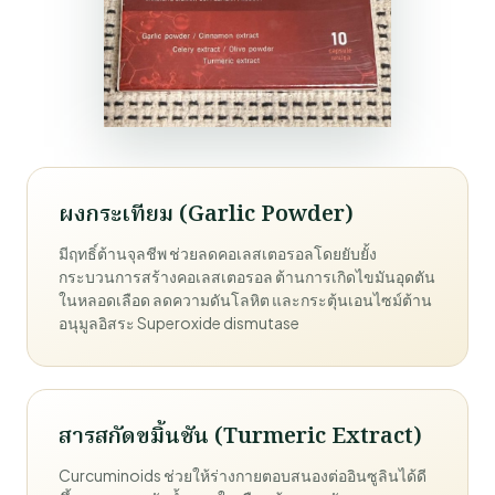
ผงกระเทียม (Garlic Powder)
มีฤทธิ์ต้านจุลชีพ ช่วยลดคอเลสเตอรอลโดยยับยั้ง
กระบวนการสร้างคอเลสเตอรอล ต้านการเกิดไขมันอุดตัน
ในหลอดเลือด ลดความดันโลหิต และกระตุ้นเอนไซม์ต้าน
อนุมูลอิสระ Superoxide dismutase
สารสกัดขมิ้นชัน (Turmeric Extract)
Curcuminoids ช่วยให้ร่างกายตอบสนองต่ออินซูลินได้ดี