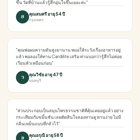
ขึ้น วัดที่บ้านแล้วรู้สึกอุ่นใจขึ้นเยอะค่ะ"
คุณสมศรี อายุ 54 ปี
ส
กรุงเทพฯ
"คุณพ่อผมความดันสูงมานาน หมอให้ระวังเรื่องอาหารอยู่
แล้ว พอลองให้ทาน Cardilite เสริม ท่านบอกว่ารู้สึกไม่ค่อย
เวียนหัวเหมือนก่อน"
คุณวิชัย อายุ 47 ปี
ว
นนทบุรี
"ส่วนประกอบเป็นสมุนไพรธรรมชาติที่คุ้นเคยอยู่แล้ว อย่าง
กระเทียมกับขมิ้นชัน เลยตัดสินใจลองทานดู ทานง่าย ไม่มี
กลิ่นเหม็นแบบที่กลัวไว้"
คุณอรุณี อายุ 58 ปี
อ