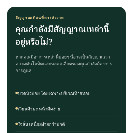
สัญญาณเตือนที่ควรสังเกต
คุณกำลังมีสัญญาณเหล่านี้
อยู่หรือไม่?
หากคุณมีอาการเหล่านี้บ่อยๆ นี่อาจเป็นสัญญาณว่า
ความดันโลหิตและหลอดเลือดของคุณกำลังต้องการ
การดูแล
ปวดหัวบ่อย โดยเฉพาะบริเวณท้ายทอย
เวียนศีรษะ หน้ามืดง่าย
ใจสั่น เหนื่อยง่ายกว่าปกติ