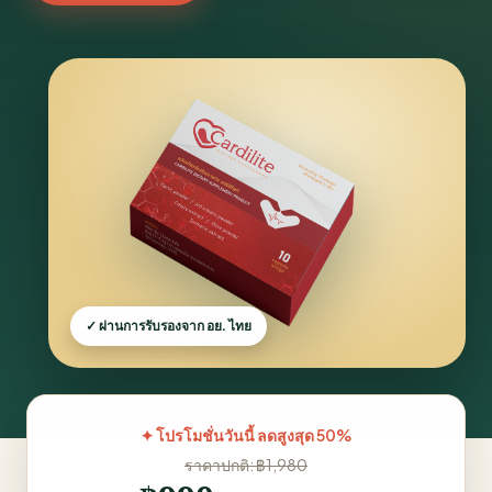
✓ ผ่านการรับรองจาก อย. ไทย
✦ โปรโมชั่นวันนี้ ลดสูงสุด 50%
ราคาปกติ: ฿1,980