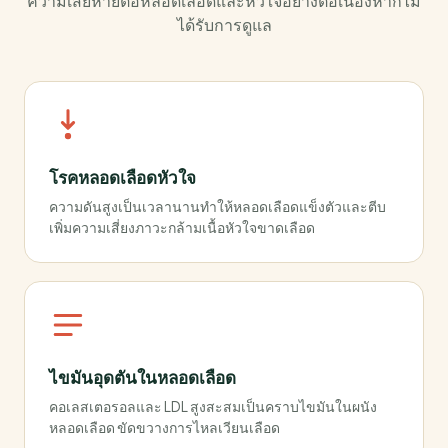
ความเสียหายต่อหลอดเลือดและหัวใจอย่างต่อเนื่องหากไม่
ได้รับการดูแล
โรคหลอดเลือดหัวใจ
ความดันสูงเป็นเวลานานทำให้หลอดเลือดแข็งตัวและตีบ
เพิ่มความเสี่ยงภาวะกล้ามเนื้อหัวใจขาดเลือด
ไขมันอุดตันในหลอดเลือด
คอเลสเตอรอลและ LDL สูงสะสมเป็นคราบไขมันในผนัง
หลอดเลือด ขัดขวางการไหลเวียนเลือด